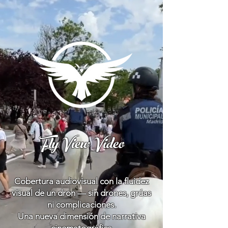
Fly View Video
Cobertura audiovisual con la fluidez
visual de un dron — sin drones, grúas
ni complicaciones.
Una nueva dimensión de narrativa