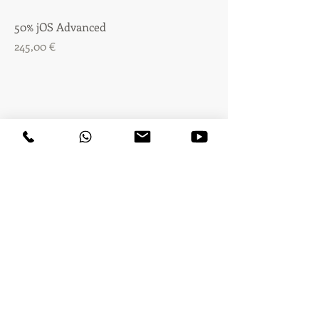
50% jOS Advanced
Precio
245,00 €
50% Just One Shot BASIC
Precio
195,00 €