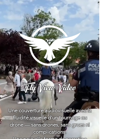
Fly View Video
Une couverture audiovisuelle avec la
fluidité visuelle d’un tournage au
drone — sans drones, sans grues ni
complications.